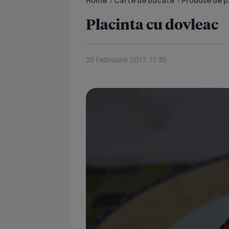
Home
/
Carte de bucate
/
Produse de pa
Placinta cu dovleac
25 Februarie 2017, 17:35