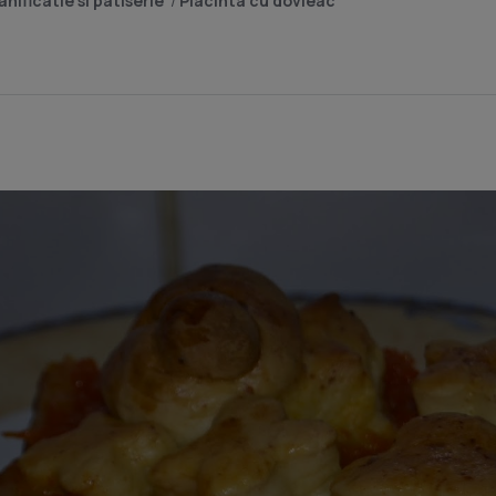
nificatie si patiserie
/
Placinta cu dovleac