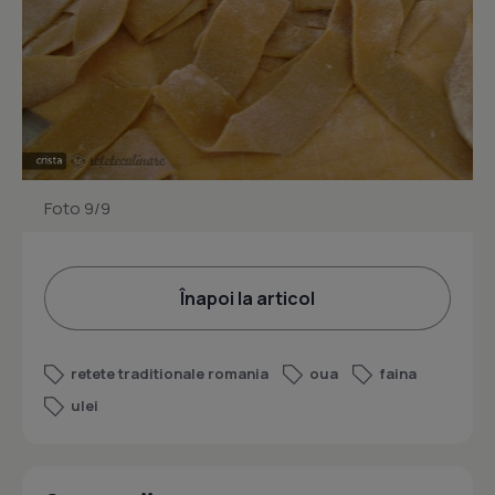
Foto 9/9
Înapoi la articol
retete traditionale romania
oua
faina
ulei