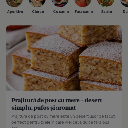
Aperitive
Ciorbe
Cu carne
Fara carne
Salate
Dul
Prajitură de post cu mere – desert
simplu, pufos și aromat
Prăjitura de post cu mere este un desert ușor de făcut,
perfect pentru zilele în care vrei ceva dulce fără ouă