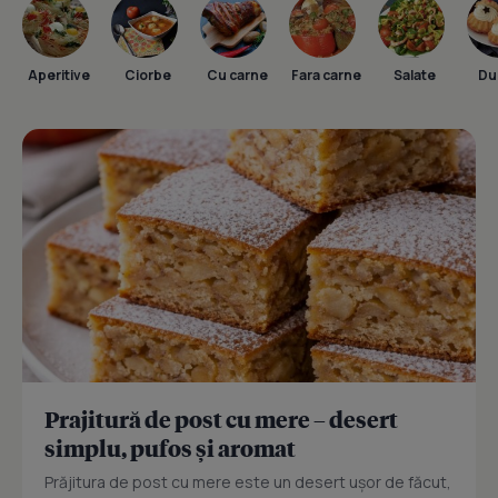
Aperitive
Ciorbe
Cu carne
Fara carne
Salate
Dul
Prajitură de post cu mere – desert
simplu, pufos și aromat
Prăjitura de post cu mere este un desert ușor de făcut,