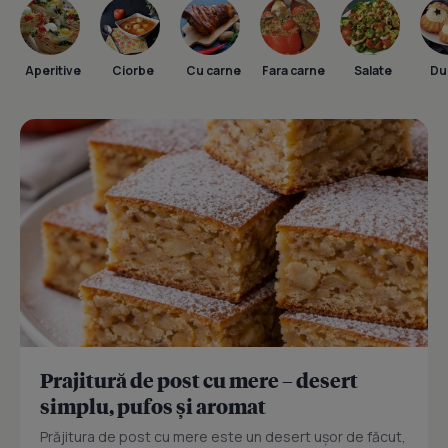
Aperitive
Ciorbe
Cu carne
Fara carne
Salate
Dul
Prajitură de post cu mere – desert
simplu, pufos și aromat
Prăjitura de post cu mere este un desert ușor de făcut,