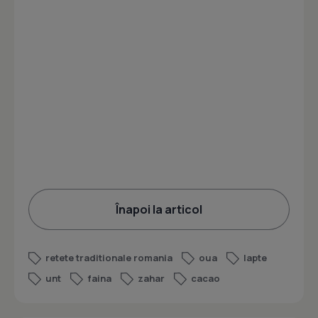
Înapoi la articol
retete traditionale romania
oua
lapte
unt
faina
zahar
cacao