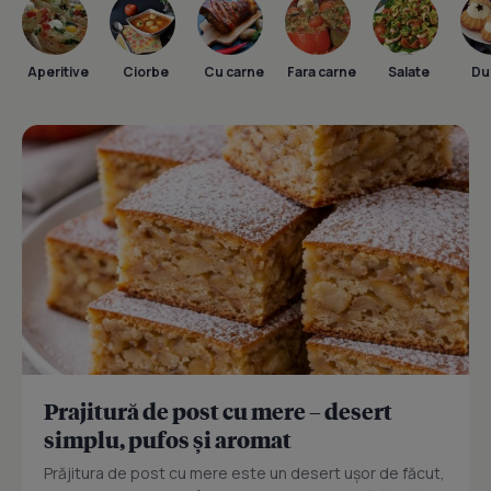
Aperitive
Ciorbe
Cu carne
Fara carne
Salate
Dul
Prajitură de post cu mere – desert
simplu, pufos și aromat
Prăjitura de post cu mere este un desert ușor de făcut,