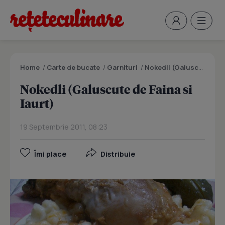
Home
/
Carte de bucate
/
Garnituri
/
Nokedli (Galuscute de Faina si Iaurt)
Nokedli (Galuscute de Faina si
Iaurt)
19 Septembrie 2011, 08:23
Îmi place
Distribuie