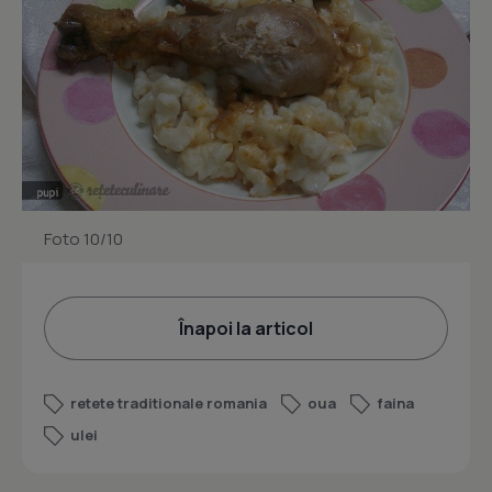
Foto 10/10
Înapoi la articol
retete traditionale romania
oua
faina
ulei