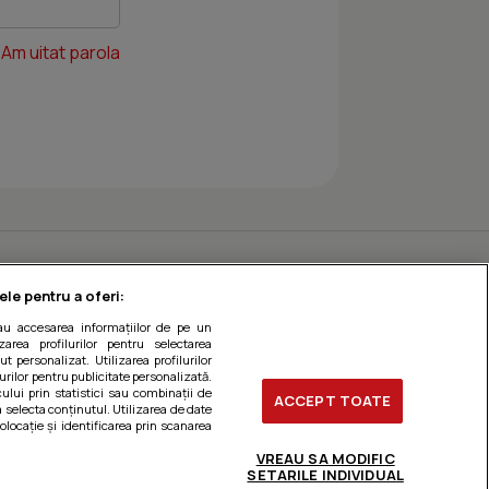
Am uitat parola
ele pentru a oferi:
sau accesarea informațiilor de pe un
zarea profilurilor pentru selectarea
t personalizat. Utilizarea profilurilor
urilor pentru publicitate personalizată.
ului prin statistici sau combinații de
ACCEPT TOATE
a selecta conținutul. Utilizarea de date
olocație și identificarea prin scanarea
VREAU SA MODIFIC
SETARILE INDIVIDUAL