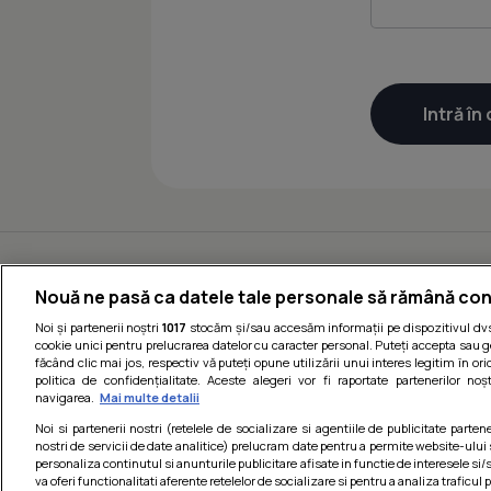
Nouă ne pasă ca datele tale personale să rămână con
Noi și partenerii noștri
1017
stocăm și/sau accesăm informații pe dispozitivul dvs.
cookie unici pentru prelucrarea datelor cu caracter personal. Puteți accepta sau g
făcând clic mai jos, respectiv vă puteți opune utilizării unui interes legitim în 
politica de confidențialitate. Aceste alegeri vor fi raportate partenerilor no
navigarea.
Mai multe detalii
Noi si partenerii nostri (retelele de socializare si agentiile de publicitate parten
nostri de servicii de date analitice) prelucram date pentru a permite website-ului
personaliza continutul si anunturile publicitare afisate in functie de interesele si/s
va oferi functionalitati aferente retelelor de socializare si pentru a analiza traficul