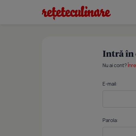
Intră în
Nu ai cont?
Înr
E-mail:
Parola: