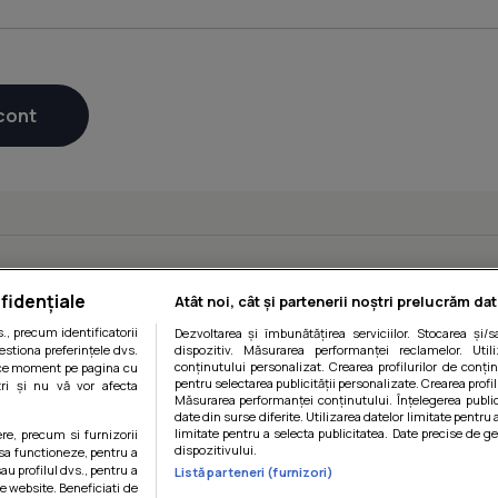
fidențiale
Atât noi, cât și partenerii noștri prelucrăm dat
, precum identificatorii
Dezvoltarea și îmbunătățirea serviciilor. Stocarea și/
estiona preferințele dvs.
dispozitiv. Măsurarea performanței reclamelor. Utili
conținutului personalizat. Crearea profilurilor de conținu
orice moment pe pagina cu
pentru selectarea publicității personalizate. Crearea profil
ștri și nu vă vor afecta
Măsurarea performanței conținutului. Înțelegerea public
date din surse diferite. Utilizarea datelor limitate pentru 
limitate pentru a selecta publicitatea. Date precise de ge
ere, precum si furnizorii
dispozitivului.
 sa functioneze, pentru a
au profilul dvs., pentru a
Listă parteneri (furnizori)
 pe website. Beneficiati de