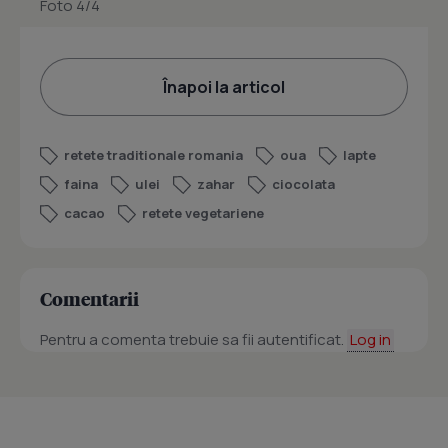
Foto 4/4
Înapoi la articol
retete traditionale romania
oua
lapte
faina
ulei
zahar
ciocolata
cacao
retete vegetariene
Comentarii
Pentru a comenta trebuie sa fii autentificat.
Log in