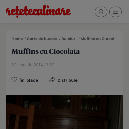
Home
/
Carte de bucate
/
Dulciuri
/
Muffins cu Ciocolata
Muffins cu Ciocolata
22 Ianuarie 2014, 11:50
Îmi place
Distribuie