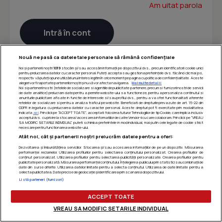
Am uitat parola
Nouă ne pasă ca datele tale personale să rămână confidențiale
Noi și partenerii noștri
1019
stocăm și/sau accesăm informații pe dispozitivul dvs., precum identificatorii cookie unici
pentru prelucrarea datelor cu caracter personal. Puteți accepta sau gestiona preferințele dvs. făcând clic mai jos,
respectiv vă puteți opune utilizării unui interes legitim în orice moment pe pagina cu politica de confidențialitate. Aceste
alegeri vor fi raportate partenerilor noștri și nu vă vor afecta navigarea.
Mai multe detalii
Noi si partenerii nostri (retelele de socializare si agentiile de publicitate partenere, precum si furnizorii nostri de servicii
de date analitice) prelucram date pentru a permite website-ului sa functioneze, pentru a personaliza continutul si
anunturile publicitare afisate in functie de interesele si/sau profilul dvs., pentru a va oferi functionalitati aferente
retelelor de socializare si pentru a analiza traficul pe website. Beneficiati de drepturile prevazute de art. 15-22 din
GDPR in legatura cu prelucrarea datelor cu caracter personal. Aceste drepturi pot fi exercitate prin modalitatea
indicata
aici
. Prin click pe “ACCEPT TOATE”, acceptati folosirea tuturor Tehnologiilor de tip Cookie, care implica inclusiv
acceptul dvs. cu privire la stocarea/accesarea informatiilor de catre Vendor-ii cu care colaboram. Prin click pe “VREAU
SA MODIFIC SETARILE INDIVIDUAL” puteti schimba preferintele in mod individual, mai putin cele legate de cookie strict
necesare pentru functionarea website-ului.
Atât noi, cât și partenerii noștri prelucrăm datele pentru a oferi:
Dezvoltarea și îmbunătățirea serviciilor. Stocarea și/sau accesarea informațiilor de pe un dispozitiv. Măsurarea
performanței reclamelor. Utilizarea profilurilor pentru selectarea conținutului personalizat. Crearea profilurilor de
conținut personalizat. Utilizarea profilurilor pentru selectarea publicității personalizate. Crearea profilurilor pentru
publicitate personalizată. Măsurarea performanței conținutului. Înțelegerea publicului prin statistici sau combinații de
date din surse diferite. Utilizarea datelor limitate pentru a selecta conținutul. Utilizarea de date limitate pentru a
selecta publicitatea. Date precise de geolocație și identificarea prin scanarea dispozitivului.
Listă parteneri (furnizori)
ACCEPT TOATE
VREAU SA MODIFIC SETARILE INDIVIDUAL