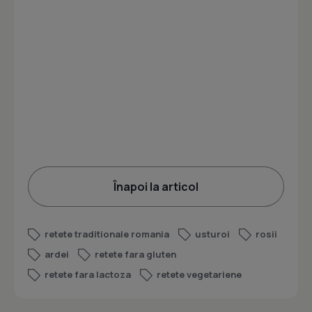
Înapoi la articol
retete traditionale romania
usturoi
rosii
ardei
retete fara gluten
retete fara lactoza
retete vegetariene