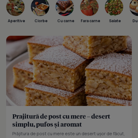
Aperitive
Ciorbe
Cu carne
Fara carne
Salate
Dul
Prajitură de post cu mere – desert
simplu, pufos și aromat
Prăjitura de post cu mere este un desert ușor de făcut,