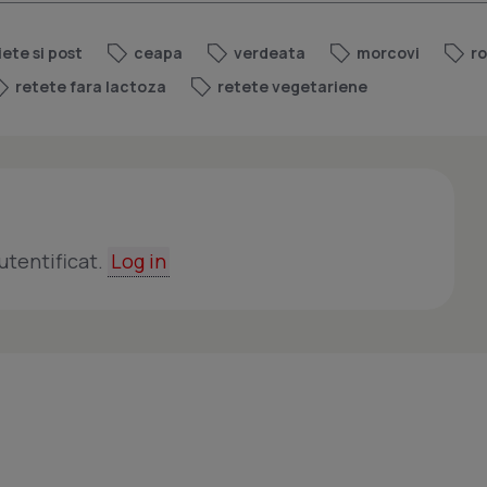
iete si post
ceapa
verdeata
morcovi
ro
retete fara lactoza
retete vegetariene
utentificat.
Log in