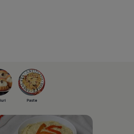
iuri
Paste