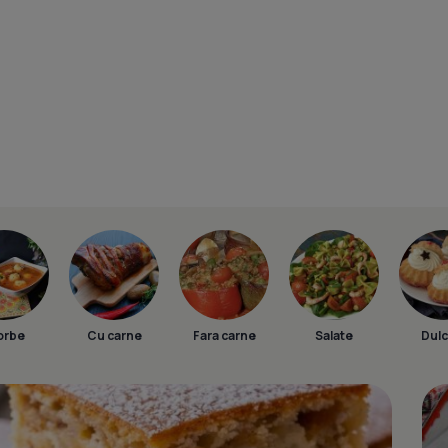
orbe
Cu carne
Fara carne
Salate
Dulc