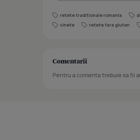
retete traditionale romania
d
vinete
retete fara gluten
Comentarii
Pentru a comenta trebuie sa fii a