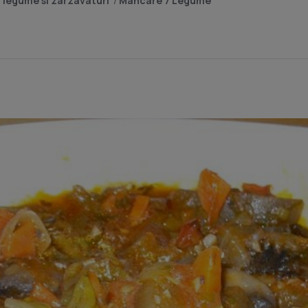
 legume si zarzavaturi
/
Mancare 7 Legume