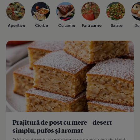
Aperitive
Ciorbe
Cu carne
Fara carne
Salate
Dul
Prajitură de post cu mere – desert
simplu, pufos și aromat
Prăjitura de post cu mere este un desert ușor de făcut,