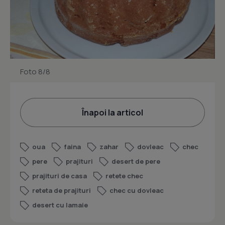
Foto 8/8
Înapoi la articol
oua
faina
zahar
dovleac
chec
pere
prajituri
desert de pere
prajituri de casa
retete chec
reteta de prajituri
chec cu dovleac
desert cu lamaie