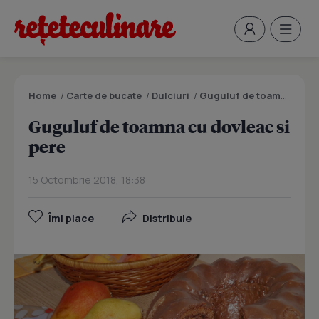
Home
/
Carte de bucate
/
Dulciuri
/
Guguluf de toamna cu dovleac si pere
Guguluf de toamna cu dovleac si
pere
15 Octombrie 2018, 18:38
Îmi place
Distribuie