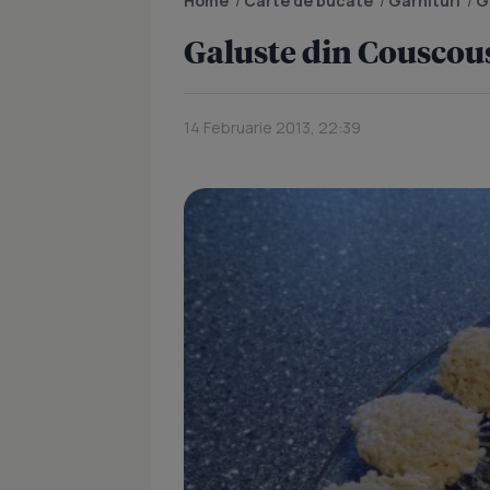
Home
/
Carte de bucate
/
Garnituri
/
G
Galuste din Couscou
14 Februarie 2013, 22:39