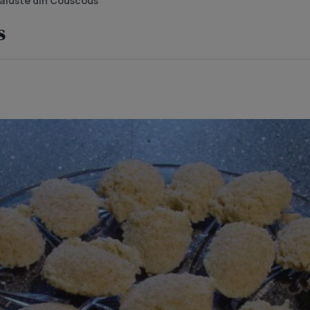
aluste din Couscous
s