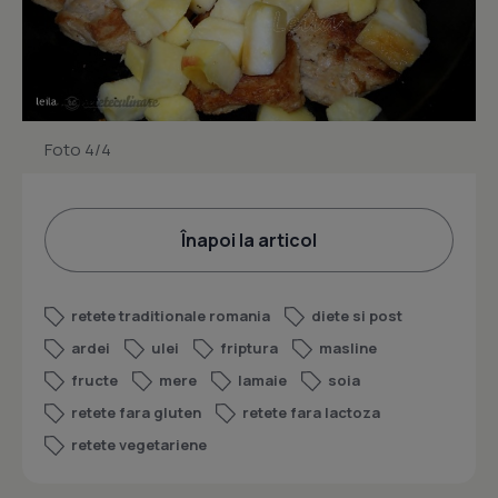
Foto 4/4
Înapoi la articol
retete traditionale romania
diete si post
ardei
ulei
friptura
masline
fructe
mere
lamaie
soia
retete fara gluten
retete fara lactoza
retete vegetariene