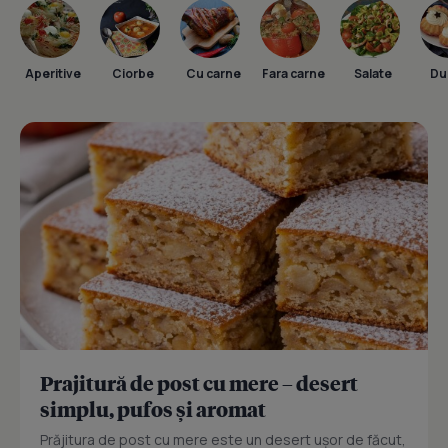
Aperitive
Ciorbe
Cu carne
Fara carne
Salate
Dul
Prajitură de post cu mere – desert
simplu, pufos și aromat
Prăjitura de post cu mere este un desert ușor de făcut,