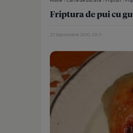
Home
/
Carte de bucate
/
Fripturi
/
Fri
Friptura de pui cu gu
27 Septembrie 2010, 03:11