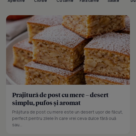
Aperitive
Ciorbe
Cu carne
Fara carne
Salate
Dul
Prajitură de post cu mere – desert
simplu, pufos și aromat
Prăjitura de post cu mere este un desert ușor de făcut,
perfect pentru zilele în care vrei ceva dulce fără ouă
sau...