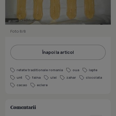
Foto 8/8
Înapoi la articol
retete traditionale romania
oua
lapte
unt
faina
ulei
zahar
ciocolata
cacao
eclere
Comentarii