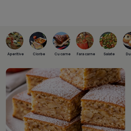
Aperitive
Ciorbe
Cu carne
Fara carne
Salate
Dul