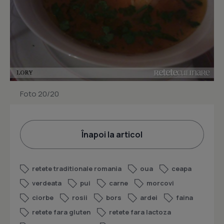
Foto 20/20
Înapoi la articol
retete traditionale romania
oua
ceapa
verdeata
pui
carne
morcovi
ciorbe
rosii
bors
ardei
faina
retete fara gluten
retete fara lactoza