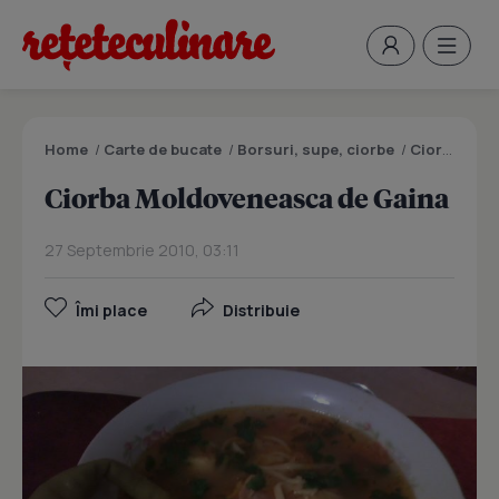
Home
/
Carte de bucate
/
Borsuri, supe, ciorbe
/
Ciorba Moldoveneasca de Gaina
Ciorba Moldoveneasca de Gaina
27 Septembrie 2010, 03:11
Îmi place
Distribuie