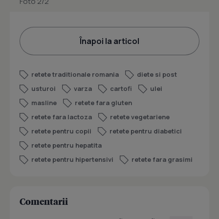
Foto 2/2
Înapoi la articol
retete traditionale romania
diete si post
usturoi
varza
cartofi
ulei
masline
retete fara gluten
retete fara lactoza
retete vegetariene
retete pentru copii
retete pentru diabetici
retete pentru hepatita
retete pentru hipertensivi
retete fara grasimi
Comentarii