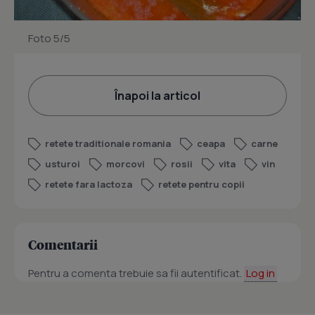
Foto 5/5
Înapoi la articol
retete traditionale romania
ceapa
carne
usturoi
morcovi
rosii
vita
vin
retete fara lactoza
retete pentru copii
Comentarii
Pentru a comenta trebuie sa fii autentificat.
Log in