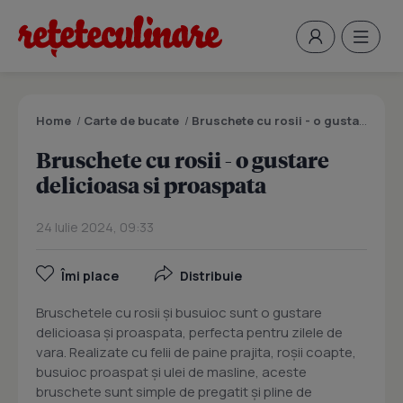
Home
/
Carte de bucate
/
Bruschete cu rosii - o gustare delicioasa si proaspata
Bruschete cu rosii - o gustare
delicioasa si proaspata
24 Iulie 2024, 09:33
Îmi place
Distribuie
Bruschetele cu rosii și busuioc sunt o gustare
delicioasa și proaspata, perfecta pentru zilele de
vara. Realizate cu felii de paine prajita, roșii coapte,
busuioc proaspat și ulei de masline, aceste
bruschete sunt simple de pregatit și pline de