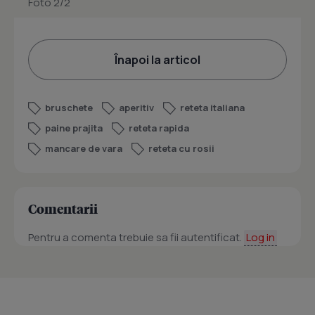
Foto 2/2
Înapoi la articol
bruschete
aperitiv
reteta italiana
paine prajita
reteta rapida
mancare de vara
reteta cu rosii
Comentarii
Pentru a comenta trebuie sa fii autentificat.
Log in