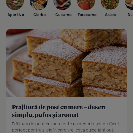
Aperitive
Ciorbe
Cu carne
Fara carne
Salate
Dul
Prajitură de post cu mere – desert
simplu, pufos și aromat
Prăjitura de post cu mere este un desert ușor de făcut,
perfect pentru zilele în care vrei ceva dulce fără ouă