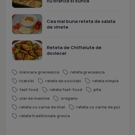
cu branza si sunca
Cea mai buna reteta de salata
de vinete
Reteta de Chiftelute de
dovlecel
mancare greceasca
reteta greceasca
tzatziki
reteta de souvlaki
reteta simpla
fast food
reteta fast-food
pita
ulei de masline
oregano
reteta cu carne de miel
reteta cu carne de pui
retete traditionale grecia