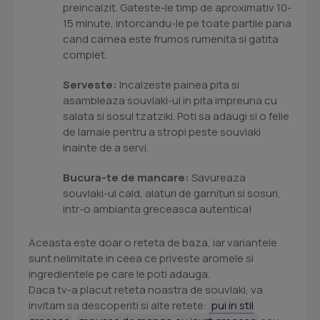
preincalzit. Gateste-le timp de aproximativ 10-
15 minute, intorcandu-le pe toate partile pana
cand carnea este frumos rumenita si gatita
complet.
Serveste:
Incalzeste painea pita si
asambleaza souvlaki-ul in pita impreuna cu
salata si sosul tzatziki. Poti sa adaugi si o felie
de lamaie pentru a stropi peste souvlaki
inainte de a servi.
Bucura-te de mancare:
Savureaza
souvlaki-ul cald, alaturi de garnituri si sosuri,
intr-o ambianta greceasca autentica!
Aceasta este doar o reteta de baza, iar variantele
sunt nelimitate in ceea ce priveste aromele si
ingredientele pe care le poti adauga.
Daca tv-a placut reteta noastra de souvlaki, va
invitam sa descoperiti si alte retete:
pui in stil