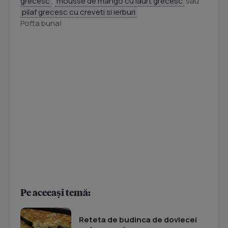
grecesc
,
mousse de mango cu iaurt grecesc
sau
pilaf grecesc cu creveti si ierburi
Pofta buna!
Pe aceeași temă:
Reteta de budinca de dovlecei