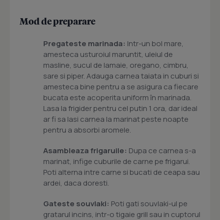
Mod de preparare
Pregateste marinada:
Intr-un bol mare,
amesteca usturoiul maruntit, uleiul de
masline, sucul de lamaie, oregano, cimbru,
sare si piper. Adauga carnea taiata in cuburi si
amesteca bine pentru a se asigura ca fiecare
bucata este acoperita uniform în marinada.
Lasa la frigider pentru cel putin 1 ora, dar ideal
ar fi sa lasi carnea la marinat peste noapte
pentru a absorbi aromele.
Asambleaza frigaruile:
Dupa ce carnea s-a
marinat, infige cuburile de carne pe frigarui.
Poti alterna intre carne si bucati de ceapa sau
ardei, daca doresti.
Gateste souvlaki:
Poti gati souvlaki-ul pe
gratarul incins, intr-o tigaie grill sau in cuptorul