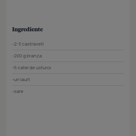
Ingrediente
-2-3 castraveti
-200 g branza
-5 catei de usturoi
-un iaurt
-sare