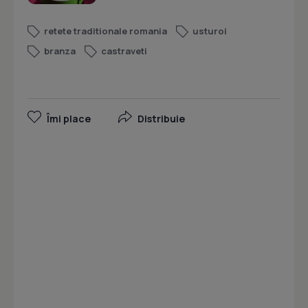
retete traditionale romania
usturoi
branza
castraveti
Îmi place
Distribuie