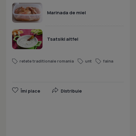
Marinada de miel
Tsatsiki altfel
retete traditionale romania
unt
faina
Îmi place
Distribuie