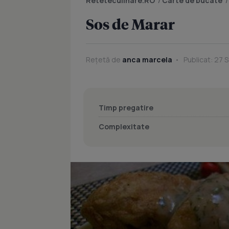
Reteteculinare.RO
/
Carte de bucate
Sos de Marar
Rețetă de
anca marcela
Publicat: 27 
Timp pregatire
Complexitate