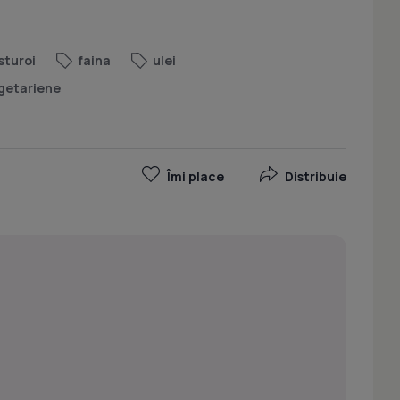
sturoi
faina
ulei
getariene
Îmi place
Distribuie