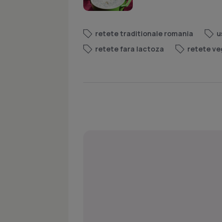
retete traditionale romania
u
retete fara lactoza
retete ve