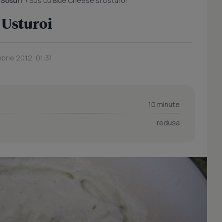
/
Sosuri
/
Sos cu Blue Cheese si Usturoi
 Usturoi
brie 2012, 01:31
10 minute
redusa