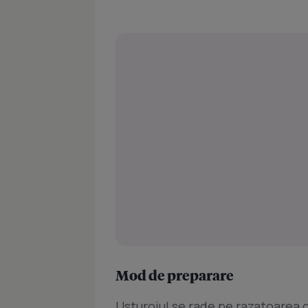
Mod de preparare
Usturoiul se rade pe razatoarea c