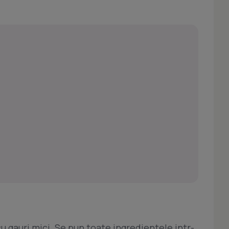
u gauri mici. Se pun toate ingredientele intr-