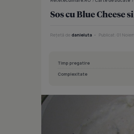
Reteteculinare.RO
/
Carte de bucate
Sos cu Blue Cheese si
Rețetă de
danieluta
Publicat: 01 Noiem
Timp pregatire
Complexitate