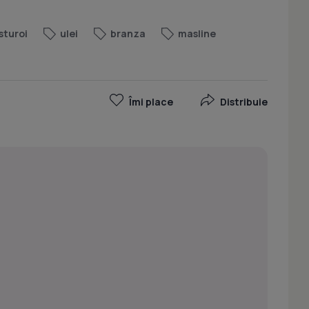
sturoi
ulei
branza
masline
Îmi place
Distribuie