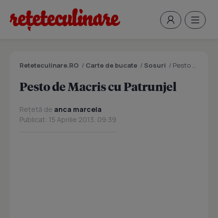
Reteteculinare.RO
/
Carte de bucate
/
Sosuri
/
Pesto de Macris cu Patrunjel
Pesto de Macris cu Patrunjel
Rețetă de
anca marcela
Publicat: 15 Aprilie 2013, 09:39