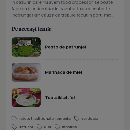
In cazul in care nu avem food processor, se poate
face cu blenderul dar in cazul asta procesul este
indelungat din cauza ca trebuie facut in portii mici.
Pe aceeași temă:
Pesto de patrunjel
Marinada de miel
Tsatsiki altfel
retete traditionale romania
verdeata
usturoi
ulei
masline