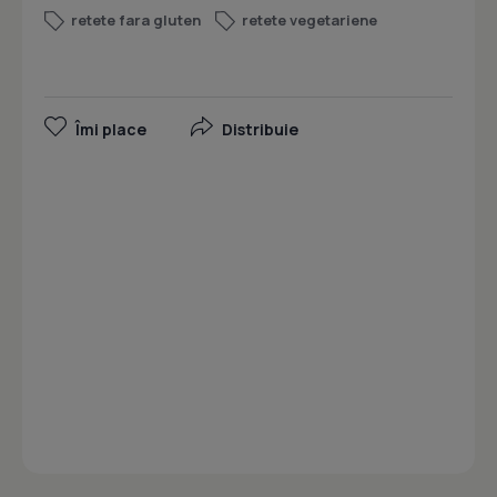
retete fara gluten
retete vegetariene
Îmi place
Distribuie