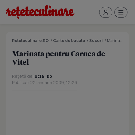
Reteteculinare.RO
/
Carte de bucate
/
Sosuri
/
Marinata pentru Carnea de Vitel
Marinata pentru Carnea de
Vitel
Rețetă de
lucia_bp
Publicat: 22 Ianuarie 2009, 12:26