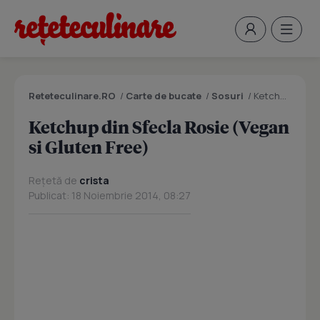
Reteteculinare.RO
/
Carte de bucate
/
Sosuri
/
Ketchup din Sfecla Rosie (Vegan si Gluten Free)
Ketchup din Sfecla Rosie (Vegan
si Gluten Free)
Rețetă de
crista
Publicat: 18 Noiembrie 2014, 08:27