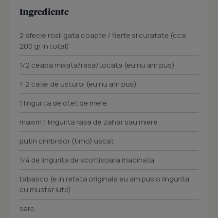
Ingrediente
2 sfecle rosii gata coapte / fierte si curatate (cca
200 gr in total)
1/2 ceapa mixata/rasa/tocata (eu nu am pus)
1-2 catei de usturoi (eu nu am pus)
1 lingurita de otet de mere
maxim 1 lingurita rasa de zahar sau miere
putin cimbrisor (timo) uscat
1/4 de lingurita de scortisoara macinata
tabasco (e in reteta originala eu am pus o lingurita
cu mustar iute)
sare