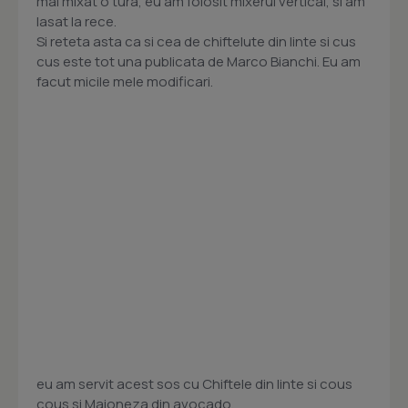
mai mixat o tura, eu am folosit mixerul vertical, si am
lasat la rece.
Si reteta asta ca si cea de chiftelute din linte si cus
cus este tot una publicata de Marco Bianchi. Eu am
facut micile mele modificari.
eu am servit acest sos cu Chiftele din linte si cous
cous si Maioneza din avocado.