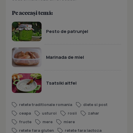
Pe aceeași temă:
Pesto de patrunjel
Marinada de miel
Tsatsiki altfel
retete traditionale romania
diete si post
ceapa
usturoi
rosii
zahar
fructe
mere
miere
retete fara gluten
retete fara lactoza