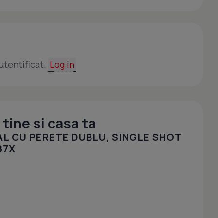
utentificat.
Log in
tine si casa ta
L CU PERETE DUBLU, SINGLE SHOT
87X