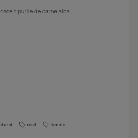
oate tipurile de carne alba.
sturoi
rosii
lamaie