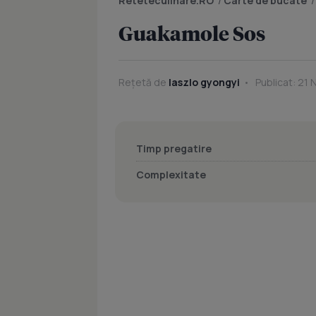
Reteteculinare.RO
/
Carte de bucate
Guakamole Sos
Rețetă de
laszlo gyongyi
Publicat: 21 
Timp pregatire
Complexitate