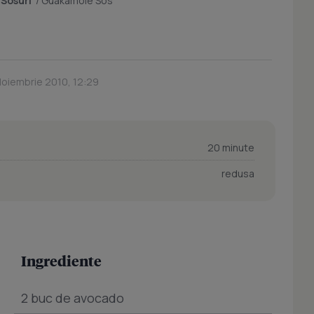
/
Sosuri
/
Guakamole Sos
Noiembrie 2010, 12:29
20 minute
redusa
Ingrediente
2 buc de avocado