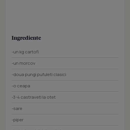
Ingrediente
-un kg cartofi
-un morcov
-doua pungi pufuleti clasici
-o ceapa
-3-4 castraveti la otet
-sare
-piper