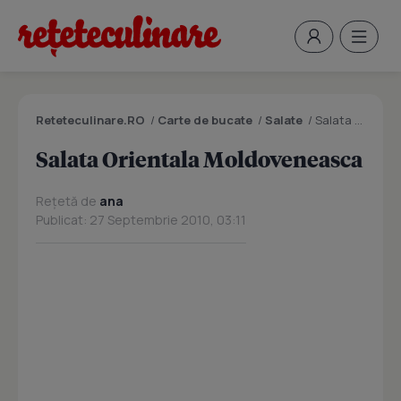
Reteteculinare.RO
/
Carte de bucate
/
Salate
/
Salata Orientala Moldoveneasca
Salata Orientala Moldoveneasca
Rețetă de
ana
Publicat: 27 Septembrie 2010, 03:11