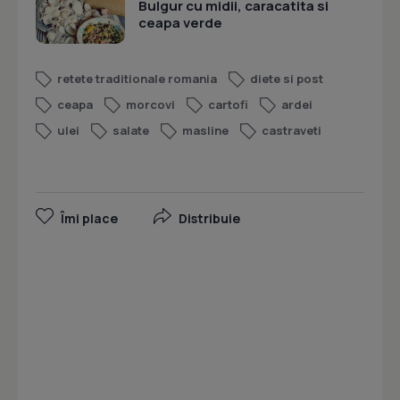
Bulgur cu midii, caracatita si
ceapa verde
retete traditionale romania
diete si post
ceapa
morcovi
cartofi
ardei
ulei
salate
masline
castraveti
Îmi place
Distribuie