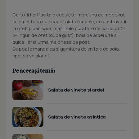
Cartofii fierti se taie cubulete impreuna cu mocovul,
se amesteca cu ceapa taiata rondele, cu castravetii
la otet, piper, sare, maslinele curatate de samburi, 2-
3- linguri de otet (dupa gust), boia de ardei iute si
dulce, iar la urma maioneza de post.
Se poate manca ca si garnitura de snitele de soia,
sper sa va placa!
Pe aceeași temă:
Salata de vinete si ardei
Salata de vinete asiatica