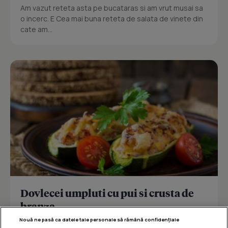
Am vazut reteta asta pe bucataras si am vrut musai sa
o incerc. E Cea mai buna reteta de salata de vinete din
cate am...
Dovlecei umpluti cu pui si crusta de
branza
Nouă ne pasă ca datele tale personale să rămână confidențiale
Reteta delicioasa de dovlecei umpluti cu pui si crusta