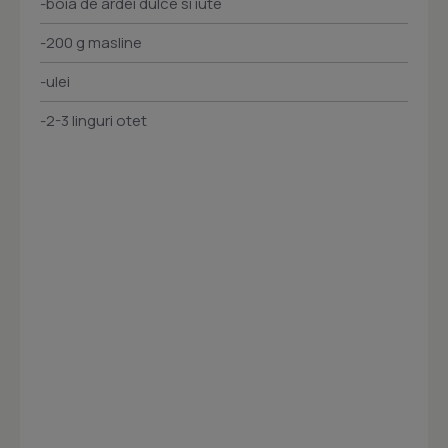
-boia de ardei dulce si iute
-200 g masline
-ulei
-2-3 linguri otet