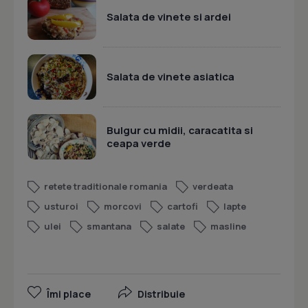
Salata de vinete si ardei
Salata de vinete asiatica
Bulgur cu midii, caracatita si
ceapa verde
retete traditionale romania
verdeata
usturoi
morcovi
cartofi
lapte
ulei
smantana
salate
masline
Îmi place
Distribuie