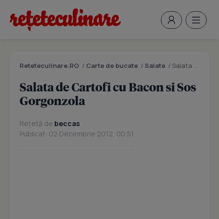
Reteteculinare.RO
/
Carte de bucate
/
Salate
/
Salata de Cartofi cu Bacon si Sos Gorgonzola
Salata de Cartofi cu Bacon si Sos
Gorgonzola
Rețetă de
beccas
Publicat: 02 Decembrie 2012, 00:51