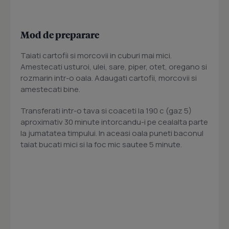
Mod de preparare
Taiati cartofii si morcovii in cuburi mai mici.
Amestecati usturoi, ulei, sare, piper, otet, oregano si
rozmarin intr-o oala. Adaugati cartofii, morcovii si
amestecati bine.
Transferati intr-o tava si coaceti la 190 c (gaz 5)
aproximativ 30 minute intorcandu-i pe cealalta parte
la jumatatea timpului. In aceasi oala puneti baconul
taiat bucati mici si la foc mic sautee 5 minute.