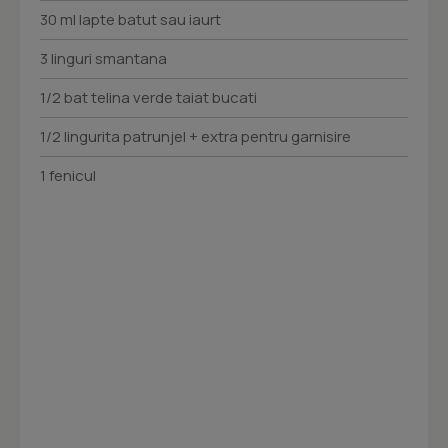
30 ml lapte batut sau iaurt
3 linguri smantana
1/2 bat telina verde taiat bucati
1/2 lingurita patrunjel + extra pentru garnisire
1 fenicul