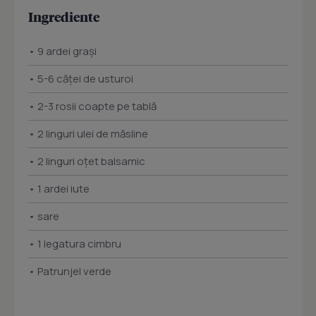
Ingrediente
• 9 ardei graşi
• 5-6 căţei de usturoi
• 2-3 rosii coapte pe tablă
• 2 linguri ulei de măsline
• 2 linguri oţet balsamic
• 1 ardei iute
• sare
• 1 legatura cimbru
• Patrunjel verde