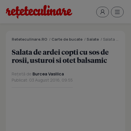
Reteteculinare.RO
/
Carte de bucate
/
Salate
/
Salata de ardei copti cu sos de rosii, usturoi si otet balsamic
Salata de ardei copti cu sos de
rosii, usturoi si otet balsamic
Rețetă de
Burcea Vasilica
Publicat: 03 August 2016, 09:55