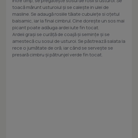
Între timp, se pregăteşte sosul de rosii si usturoi. Se
toacă mărunt usturoiul şi se calește in ulei de
masline. Se adaugă rosiile tăiate cubulețe si oțetul
balsamic, iar la final cimbrul. Cine doreşte un sos mai
picant poate adăuga ardei iute fin tocat.
Ardeii graşi se curăţă de coajă şi seminţe şi se
amestecă cu sosul de usturoi. Se păstrează salata la
rece o jumătate de oră, iar când se serveşte se
presară cimbru şi pătrunjel verde fin tocat.