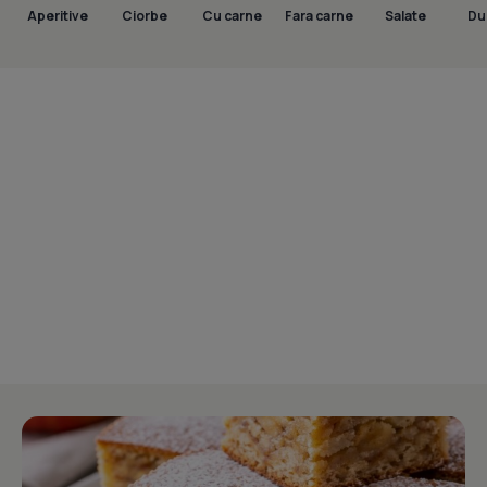
Aperitive
Ciorbe
Cu carne
Fara carne
Salate
Dul