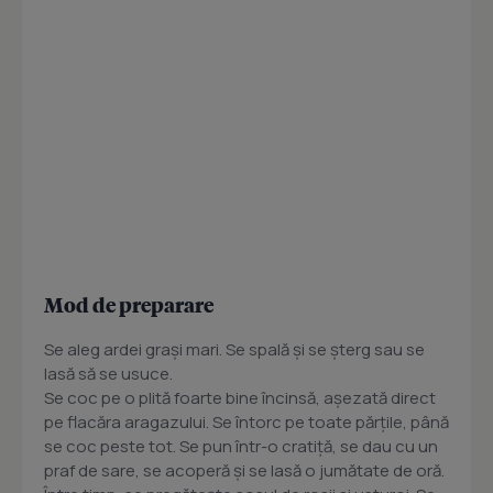
Mod de preparare
Se aleg ardei graşi mari. Se spală şi se şterg sau se
lasă să se usuce.
Se coc pe o plită foarte bine încinsă, aşezată direct
pe flacăra aragazului. Se întorc pe toate părţile, până
se coc peste tot. Se pun într-o cratiţă, se dau cu un
praf de sare, se acoperă şi se lasă o jumătate de oră.