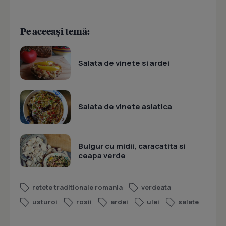
Pe aceeași temă:
Salata de vinete si ardei
Salata de vinete asiatica
Bulgur cu midii, caracatita si
ceapa verde
retete traditionale romania
verdeata
usturoi
rosii
ardei
ulei
salate