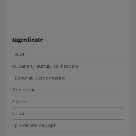
Ingrediente
1 iaurt
cu paharul iaurtului se masoara:
1 pahar de ulei de masline
2 de zahar
3 faina
3 oua
1 plic de praf de copt