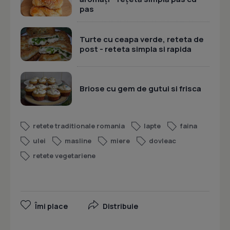
pas
Turte cu ceapa verde, reteta de
post - reteta simpla si rapida
Briose cu gem de gutui si frisca
retete traditionale romania
lapte
faina
ulei
masline
miere
dovleac
retete vegetariene
Îmi place
Distribuie