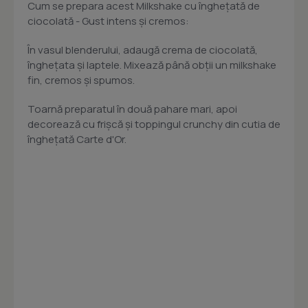
Cum se prepara acest Milkshake cu înghețată de
ciocolată - Gust intens și cremos:
În vasul blenderului, adaugă crema de ciocolată,
înghețata și laptele. Mixează până obții un milkshake
fin, cremos și spumos.
Toarnă preparatul în două pahare mari, apoi
decorează cu frișcă și toppingul crunchy din cutia de
înghețată Carte d'Or.