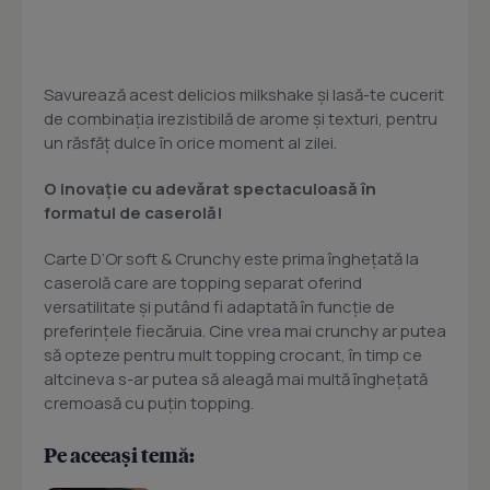
Savurează acest delicios milkshake și lasă-te cucerit
de combinația irezistibilă de arome și texturi, pentru
un răsfăț dulce în orice moment al zilei.
O inovație cu adevărat spectaculoasă în
formatul de caserolă!
Carte D’Or soft & Crunchy este prima înghețată la
caserolă care are topping separat oferind
versatilitate și putând fi adaptată în funcție de
preferințele fiecăruia. Cine vrea mai crunchy ar putea
să opteze pentru mult topping crocant, în timp ce
altcineva s-ar putea să aleagă mai multă înghețată
cremoasă cu puțin topping.
Pe aceeași temă: