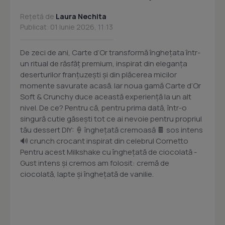
Rețetă de
Laura Nechita
Publicat: 01 Iunie 2026, 11:13
De zeci de ani, Carte d’Or transformă înghețata într-
un ritual de răsfăț premium, inspirat din eleganța
deserturilor franțuzești și din plăcerea micilor
momente savurate acasă. Iar noua gamă Carte d’Or
Soft & Crunchy duce această experiență la un alt
nivel. De ce? Pentru că, pentru prima dată, într-o
singură cutie găsești tot ce ai nevoie pentru propriul
tău dessert DIY: 🍦 înghețată cremoasă 🍫 sos intens
🔊 crunch crocant inspirat din celebrul Cornetto
Pentru acest Milkshake cu înghețată de ciocolată -
Gust intens și cremos am folosit: cremă de
ciocolată, lapte și înghețată de vanilie.