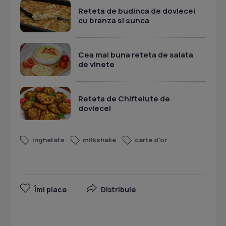
Reteta de budinca de dovlecei
cu branza si sunca
Cea mai buna reteta de salata
de vinete
Reteta de Chiftelute de
dovlecel
inghetata
milkshake
carte d'or
Îmi place
Distribuie