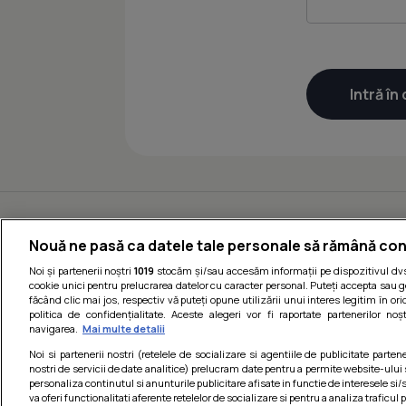
Nouă ne pasă ca datele tale personale să rămână con
Noi și partenerii noștri
1019
stocăm și/sau accesăm informații pe dispozitivul dvs.
cookie unici pentru prelucrarea datelor cu caracter personal. Puteți accepta sau g
făcând clic mai jos, respectiv vă puteți opune utilizării unui interes legitim în 
politica de confidențialitate. Aceste alegeri vor fi raportate partenerilor no
navigarea.
Mai multe detalii
Noi si partenerii nostri (retelele de socializare si agentiile de publicitate parten
nostri de servicii de date analitice) prelucram date pentru a permite website-ului
personaliza continutul si anunturile publicitare afisate in functie de interesele si/s
va oferi functionalitati aferente retelelor de socializare si pentru a analiza traficul