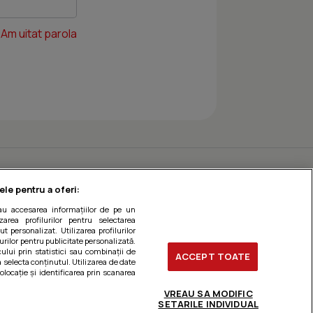
Am uitat parola
ele pentru a oferi:
sau accesarea informațiilor de pe un
zarea profilurilor pentru selectarea
t personalizat. Utilizarea profilurilor
urilor pentru publicitate personalizată.
ului prin statistici sau combinații de
ACCEPT TOATE
a selecta conținutul. Utilizarea de date
olocație și identificarea prin scanarea
VREAU SA MODIFIC
SETARILE INDIVIDUAL