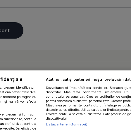
fidențiale
Atât noi, cât și partenerii noștri prelucrăm dat
, precum identificatorii
Dezvoltarea și îmbunătățirea serviciilor. Stocarea și/
estiona preferințele dvs.
dispozitiv. Măsurarea performanței reclamelor. Utili
conținutului personalizat. Crearea profilurilor de conținu
orice moment pe pagina cu
pentru selectarea publicității personalizate. Crearea profil
ștri și nu vă vor afecta
Măsurarea performanței conținutului. Înțelegerea public
date din surse diferite. Utilizarea datelor limitate pentru 
limitate pentru a selecta publicitatea. Date precise de ge
ere, precum si furnizorii
dispozitivului.
 sa functioneze, pentru a
au profilul dvs., pentru a
Listă parteneri (furnizori)
 pe website. Beneficiati de