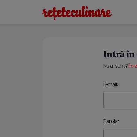
Intră în
Nu ai cont?
Înr
E-mail:
Parola: