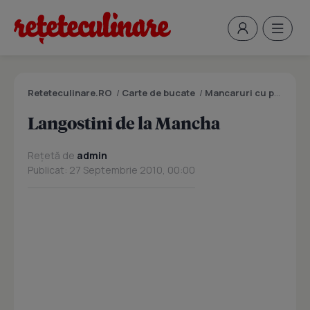
Reteteculinare.RO
/
Carte de bucate
/
Mancaruri cu peste
/
L
Langostini de la Mancha
Rețetă de
admin
Publicat: 27 Septembrie 2010, 00:00