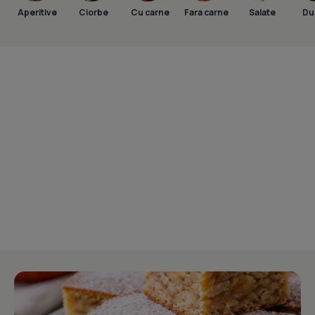
Aperitive
Ciorbe
Cu carne
Fara carne
Salate
Dul