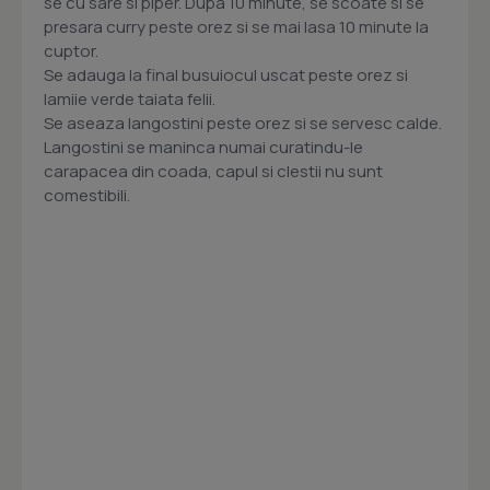
se cu sare si piper. Dupa 10 minute, se scoate si se
presara curry peste orez si se mai lasa 10 minute la
cuptor.
Se adauga la final busuiocul uscat peste orez si
lamiie verde taiata felii.
Se aseaza langostini peste orez si se servesc calde.
Langostini se maninca numai curatindu-le
carapacea din coada, capul si clestii nu sunt
comestibili.