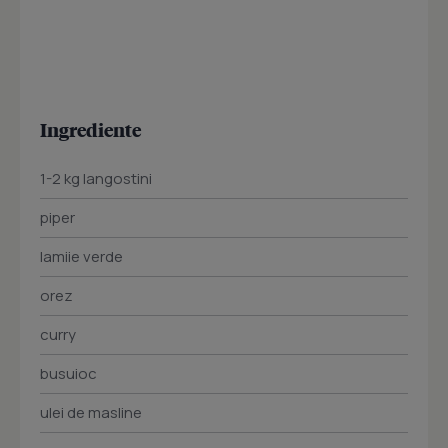
Ingrediente
1-2 kg langostini
piper
lamiie verde
orez
curry
busuioc
ulei de masline