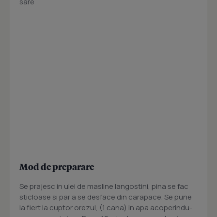
sare
Mod de preparare
Se prajesc in ulei de masline langostini, pina se fac
sticloase si par a se desface din carapace. Se pune
la fiert la cuptor orezul, (1 cana) in apa acoperindu-