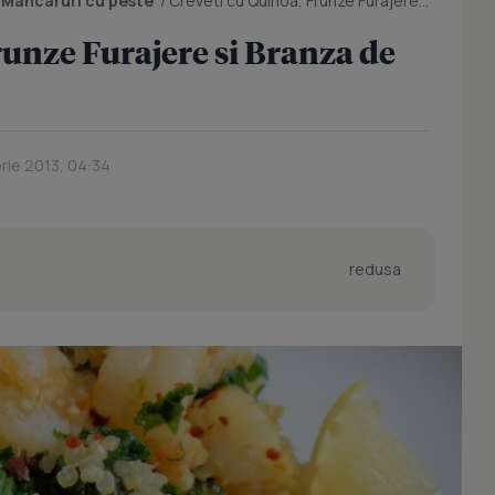
/
Mancaruri cu peste
/
Creveti cu Quinoa, Frunze Furajere si Branza de Capra
runze Furajere si Branza de
rie 2013, 04:34
redusa