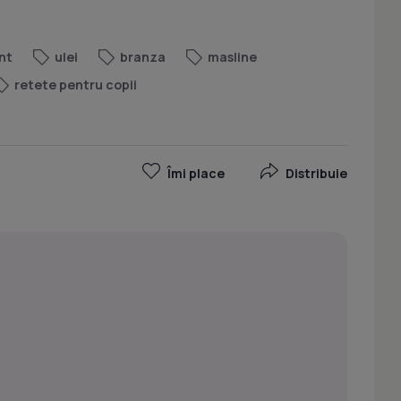
nt
ulei
branza
masline
retete pentru copii
Îmi place
Distribuie