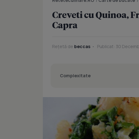
Reteteculinare.RO
/
Carte de bucate
Creveti cu Quinoa, F
Capra
Rețetă de
beccas
Publicat: 30 Decemb
Complexitate