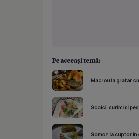
Pe aceeași temă:
Macrou la gratar cu
Scoici, surimi si pes
Somon la cuptor in 