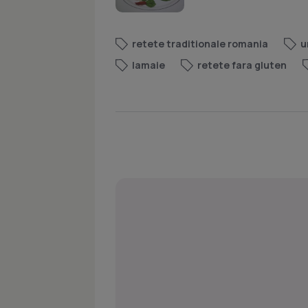
retete traditionale romania
u
lamaie
retete fara gluten