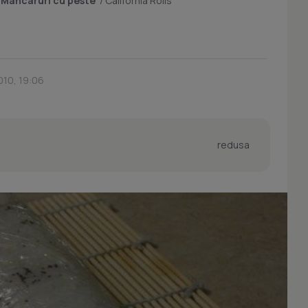
/
Mancaruri cu peste
/
California Rolls
010, 19:06
redusa