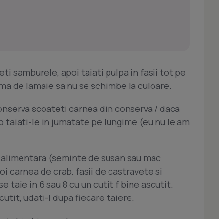
ti samburele, apoi taiati pulpa in fasii tot pe
ma de lamaie sa nu se schimbe la culoare.
conserva scoateti carnea din conserva / daca
ab taiati-le in jumatate pe lungime (eu nu le am
ie alimentara (seminte de susan sau mac
oi carnea de crab, fasii de castravete si
e taie in 6 sau 8 cu un cutit f bine ascutit.
cutit, udati-l dupa fiecare taiere.