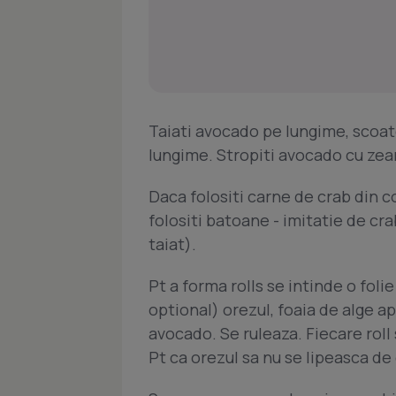
Taiati avocado pe lungime, scoate
lungime. Stropiti avocado cu zea
Daca folositi carne de crab din 
folositi batoane - imitatie de cr
taiat).
Pt a forma rolls se intinde o fol
optional) orezul, foaia de alge ap
avocado. Se ruleaza. Fiecare roll s
Pt ca orezul sa nu se lipeasca de 