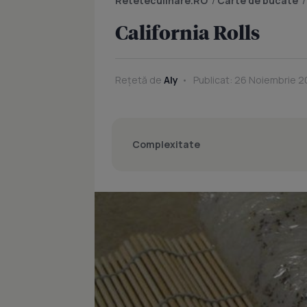
Reteteculinare.RO
/
Carte de bucate
California Rolls
Rețetă de
Aly
Publicat: 26 Noiembrie 2
Complexitate