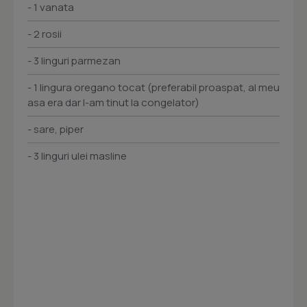
- 1 vanata
- 2 rosii
- 3 linguri parmezan
- 1 lingura oregano tocat (preferabil proaspat, al meu
asa era dar l-am tinut la congelator)
- sare, piper
- 3 linguri ulei masline