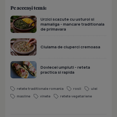
Pe aceeași temă:
Urzici scazute cu usturoi si
mamaliga - mancare traditionala
de primavara
Ciulama de ciuperci cremoasa
Dovlecei umpluti - reteta
practica si rapida
retete traditionale romania
rosii
ulei
masline
vinete
retete vegetariene