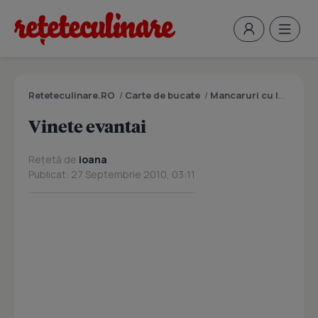
Reteteculinare.RO
/
Carte de bucate
/
Mancaruri cu legume si zarzavaturi
Vinete evantai
Rețetă de
ioana
Publicat: 27 Septembrie 2010, 03:11