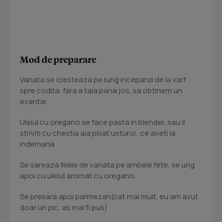
Mod de preparare
Vanata se cresteaza pe lung incepand de la varf
spre codita, fara a taia pana jos, sa obtinem un
evantai.
Uleiul cu oregano se face pasta in blender, sau il
striviti cu chestia aia pisat usturoi...ce aveti la
indemana
Se sareaza feliile de vanata pe ambele fete, se ung
apoi cu uleiul aromat cu oregano.
Se presara apoi parmezan(cat mai mult, eu am avut
doar un pic, as mai fi pus)