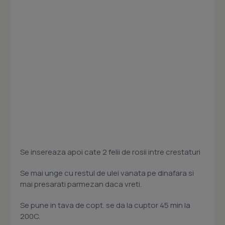
Se insereaza apoi cate 2 felii de rosii intre crestaturi
Se mai unge cu restul de ulei vanata pe dinafara si
mai presarati parmezan daca vreti.
Se pune in tava de copt. se da la cuptor 45 min la
200C.