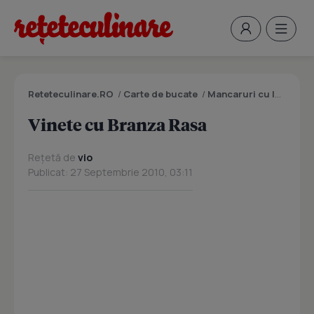
Reteteculinare.RO
/
Carte de bucate
/
Mancaruri cu legume si zarzavaturi
Vinete cu Branza Rasa
Rețetă de
vio
Publicat: 27 Septembrie 2010, 03:11