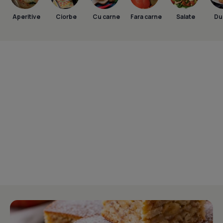
Aperitive
Ciorbe
Cu carne
Fara carne
Salate
Dul