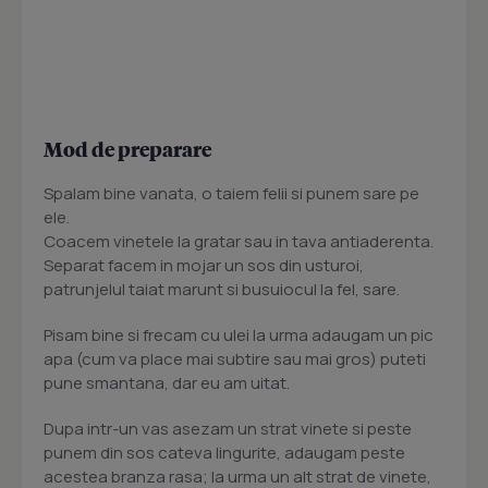
Mod de preparare
Spalam bine vanata, o taiem felii si punem sare pe
ele.
Coacem vinetele la gratar sau in tava antiaderenta.
Separat facem in mojar un sos din usturoi,
patrunjelul taiat marunt si busuiocul la fel, sare.
Pisam bine si frecam cu ulei la urma adaugam un pic
apa (cum va place mai subtire sau mai gros) puteti
pune smantana, dar eu am uitat.
Dupa intr-un vas asezam un strat vinete si peste
punem din sos cateva lingurite, adaugam peste
acestea branza rasa; la urma un alt strat de vinete,