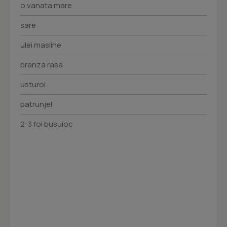
o vanata mare
sare
ulei masline
branza rasa
usturoi
patrunjel
2-3 foi busuioc