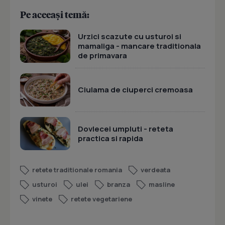
Pe aceeași temă:
Urzici scazute cu usturoi si
mamaliga - mancare traditionala
de primavara
Ciulama de ciuperci cremoasa
Dovlecei umpluti - reteta
practica si rapida
retete traditionale romania
verdeata
usturoi
ulei
branza
masline
vinete
retete vegetariene