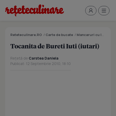
Reteteculinare.RO
/
Carte de bucate
/
Mancaruri cu legume si zarzavaturi
Tocanita de Bureti Iuti (iutari)
Rețetă de
Carstea Daniela
Publicat: 12 Septembrie 2010, 18:10