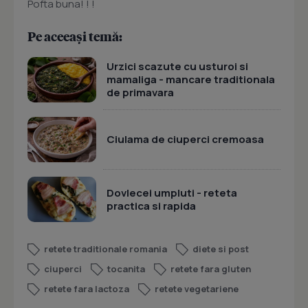
Pofta buna! ! !
Pe aceeași temă:
Urzici scazute cu usturoi si
mamaliga - mancare traditionala
de primavara
Ciulama de ciuperci cremoasa
Dovlecei umpluti - reteta
practica si rapida
retete traditionale romania
diete si post
ciuperci
tocanita
retete fara gluten
retete fara lactoza
retete vegetariene