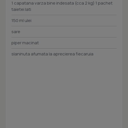
1 capatana varza bine indesata (cca 2 kg) 1 pachet
taietei lati
150 ml ulei
sare
piper macinat
slaninuta afumata la aprecierea fiecaruia