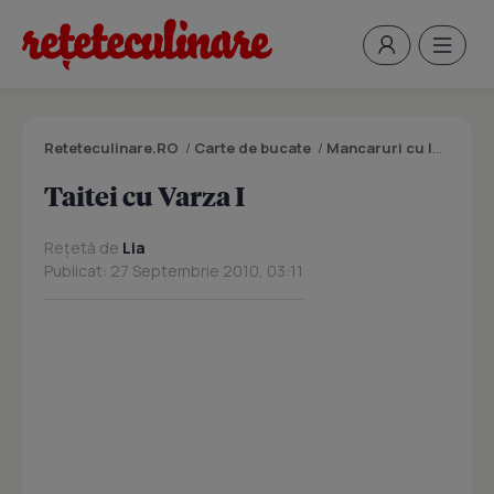
Reteteculinare.RO
/
Carte de bucate
/
Mancaruri cu legume si zarzavaturi
Taitei cu Varza I
Rețetă de
Lia
Publicat: 27 Septembrie 2010, 03:11