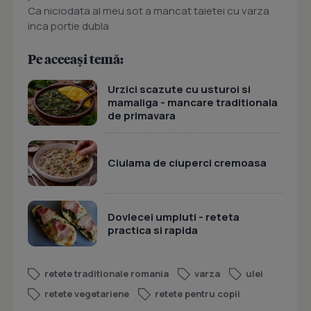
Ca niciodata al meu sot a mancat taietei cu varza
inca portie dubla
Pe aceeași temă:
Urzici scazute cu usturoi si
mamaliga - mancare traditionala
de primavara
Ciulama de ciuperci cremoasa
Dovlecei umpluti - reteta
practica si rapida
retete traditionale romania
varza
ulei
retete vegetariene
retete pentru copii