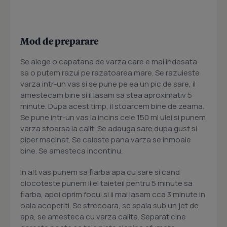
Mod de preparare
Se alege o capatana de varza care e mai indesata
sa o putem razui pe razatoarea mare. Se razuieste
varza intr-un vas si se pune pe ea un pic de sare, il
amestecam bine si il lasam sa stea aproximativ 5
minute. Dupa acest timp, il stoarcem bine de zeama.
Se pune intr-un vas la incins cele 150 ml ulei si punem
varza stoarsa la calit. Se adauga sare dupa gust si
piper macinat. Se caleste pana varza se inmoaie
bine. Se amesteca incontinu.
In alt vas punem sa fiarba apa cu sare si cand
clocoteste punem il el taieteii pentru 5 minute sa
fiarba, apoi oprim focul si ii mai lasam cca 3 minute in
oala acoperiti. Se strecoara, se spala sub un jet de
apa, se amesteca cu varza calita. Separat cine