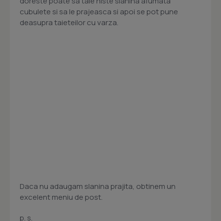
doreste poate sa taie niste slanina afumata
cubulete si sa le prajeasca si apoi se pot pune
deasupra taieteilor cu varza.
Daca nu adaugam slanina prajita, obtinem un
excelent meniu de post.
p. s.