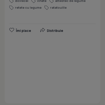
dovlecei
vinete
amestec de legume
retete cu legume
ratatouille
Îmi place
Distribuie