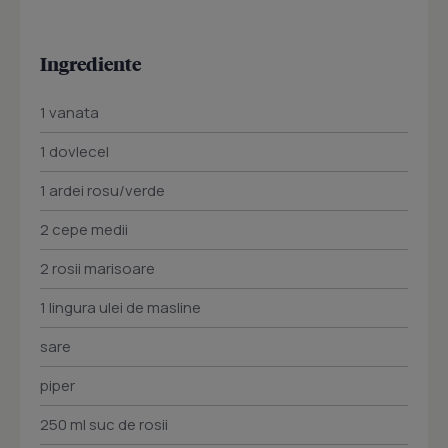
Ingrediente
1 vanata
1 dovlecel
1 ardei rosu/verde
2 cepe medii
2 rosii marisoare
1 lingura ulei de masline
sare
piper
250 ml suc de rosii