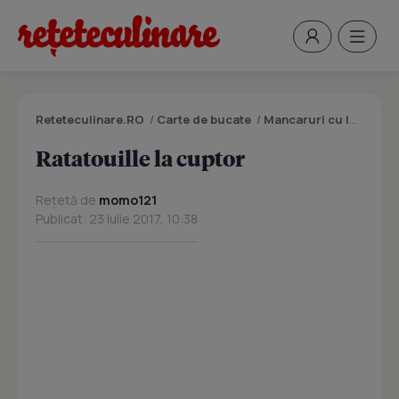
Reteteculinare.RO
/
Carte de bucate
/
Mancaruri cu legume si zarzavaturi
Ratatouille la cuptor
Rețetă de
momo121
Publicat: 23 Iulie 2017, 10:38