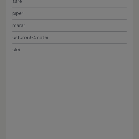
sare
piper
marar
usturoi 3-4 catei
ulei