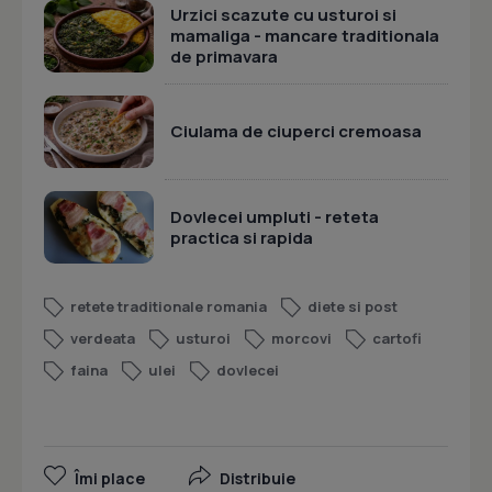
Urzici scazute cu usturoi si
mamaliga - mancare traditionala
de primavara
Ciulama de ciuperci cremoasa
Dovlecei umpluti - reteta
practica si rapida
retete traditionale romania
diete si post
verdeata
usturoi
morcovi
cartofi
faina
ulei
dovlecei
Îmi place
Distribuie