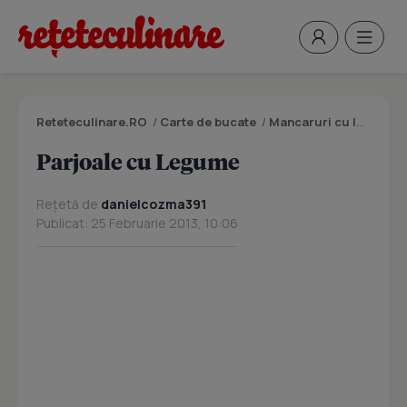
Reteteculinare.RO
/
Carte de bucate
/
Mancaruri cu legume si zarzavaturi
Parjoale cu Legume
Rețetă de
danielcozma391
Publicat: 25 Februarie 2013, 10:06