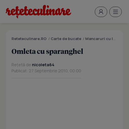
Reteteculinare.RO
/
Carte de bucate
/
Mancaruri cu legume si zarzavaturi
Omleta cu sparanghel
Rețetă de
nicoleta64
Publicat: 27 Septembrie 2010, 00:00