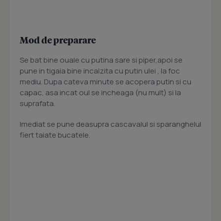
Mod de preparare
Se bat bine ouale cu putina sare si piper,apoi se
pune in tigaia bine incalzita cu putin ulei , la foc
mediu. Dupa cateva minute se acopera putin si cu
capac, asa incat oul se incheaga (nu mult) si la
suprafata.
Imediat se pune deasupra cascavalul si sparanghelul
fiert taiate bucatele.