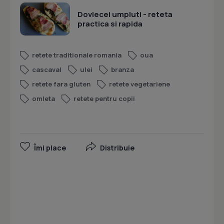
Dovlecei umpluti - reteta
practica si rapida
retete traditionale romania
oua
cascaval
ulei
branza
retete fara gluten
retete vegetariene
omleta
retete pentru copii
Îmi place
Distribuie