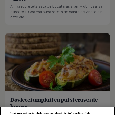
Am vazut reteta asta pe bucataras si am vrut musai sa
o incerc. E Cea mai buna reteta de salata de vinete din
cate am...
Dovlecei umpluti cu pui si crusta de
branza
Nouă ne pasă ca datele tale personale să rămână confidențiale
Reteta delicioasa de dovlecei umpluti cu pui si crusta