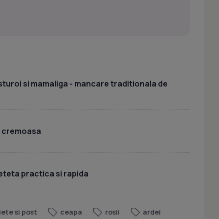
sturoi si mamaliga - mancare traditionala de
i cremoasa
eteta practica si rapida
iete si post
ceapa
rosii
ardei