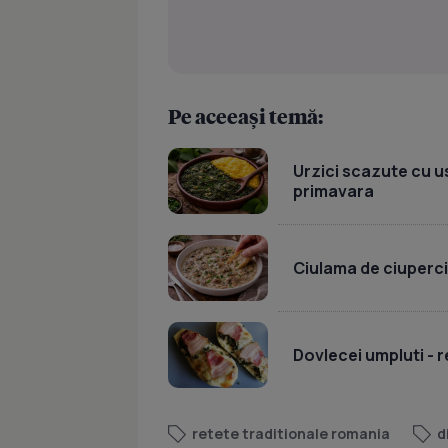
Pe aceeași temă:
Urzici scazute cu u
primavara
Ciulama de ciuperc
Dovlecei umpluti - r
retete traditionale romania
d