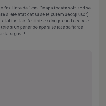
ie fasii late de 1 cm. Ceapa tocata solzisori se
te si ele atat cat sa se le putem decoji usor)
uratati se taie fasii si se adauga cand ceapa e
etele si un pahar de apa si se lasa sa fiarba
 dupa gust !