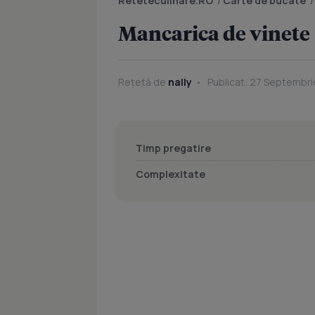
Reteteculinare.RO
/
Carte de bucate
Mancarica de vinete
Rețetă de
nally
Publicat: 27 Septembri
Timp pregatire
Complexitate