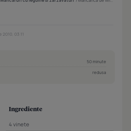
/
Mancaruri cu legume si zarzavaturi
/
Mancarica de vinete
e 2010, 03:11
50 minute
redusa
Ingrediente
4 vinete