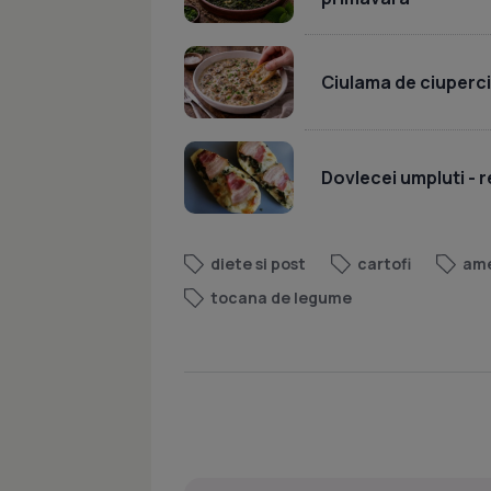
Ciulama de ciuperc
Dovlecei umpluti - r
diete si post
cartofi
ame
tocana de legume