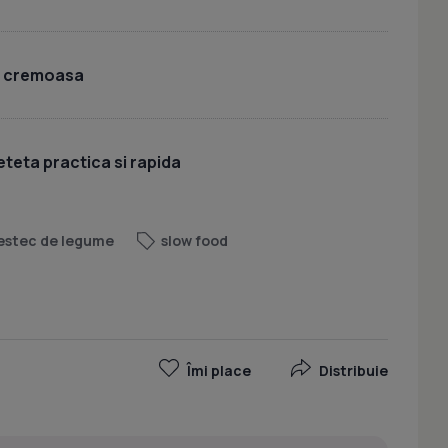
i cremoasa
eteta practica si rapida
stec de legume
slow food
Îmi place
Distribuie