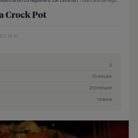
/
Mancaruri cu legume si zarzavaturi
/
Mancare de legume la Crock Pot
a Crock Pot
017, 10:41
2
10 minute
210 minute
redusa