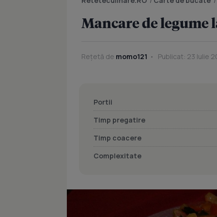
Reteteculinare.RO
/
Carte de bucate
Mancare de legume l
Rețetă de
momo121
Publicat: 23 Iulie 2
Portii
Timp pregatire
Timp coacere
Complexitate