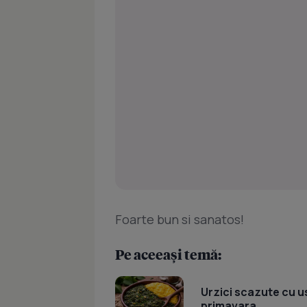
Foarte bun si sanatos!
Pe aceeași temă:
Urzici scazute cu u
primavara