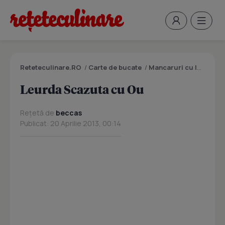
Reteteculinare.RO
/
Carte de bucate
/
Mancaruri cu legume si zarzavaturi
Leurda Scazuta cu Ou
Rețetă de
beccas
Publicat: 20 Aprilie 2013, 00:14