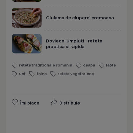
Ciulama de ciuperci cremoasa
Dovlecei umpluti - reteta
practica si rapida
retete traditionale romania
ceapa
lapte
unt
faina
retete vegetariene
Îmi place
Distribuie